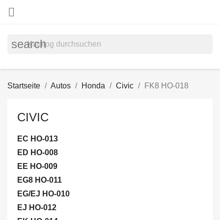

search
Startseite
Autos
Honda
Civic
FK8 HO-018
CIVIC
EC HO-013
ED HO-008
EE HO-009
EG8 HO-011
EG/EJ HO-010
EJ HO-012