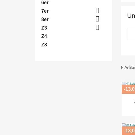
6er

7er
Un

8er

Z3
Z4
Z8
5 Artik
-13,0
-13,0