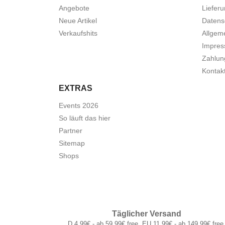
Angebote
Liefer
Neue Artikel
Datens
Verkaufshits
Allgem
Impre
Zahlun
Kontak
EXTRAS
Events 2026
So läuft das hier
Partner
Sitemap
Shops
Täglicher Versand
D 4,99€ - ab 59,99€ free. EU 11,99€ - ab 149,99€ free