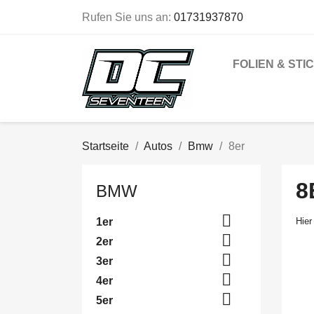
Rufen Sie uns an:
01731937870
FOLIEN & STI
Startseite
Autos
Bmw
8er
8
BMW

1er
Hier

2er

3er

4er

5er