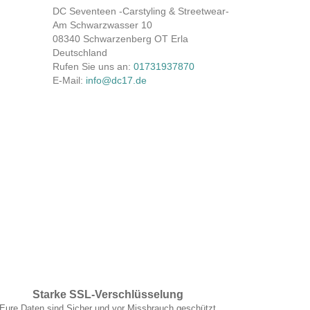
DC Seventeen -Carstyling & Streetwear-
Am Schwarzwasser 10
08340 Schwarzenberg OT Erla
Deutschland
Rufen Sie uns an:
01731937870
E-Mail:
info@dc17.de
Starke SSL-Verschlüsselung
Eure Daten sind Sicher und vor Missbrauch geschützt