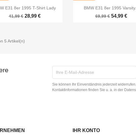


Vorschau
Vorschau
W E31 8er 1995 T-Shirt Lady
BMW E31 8er 1995 Varsity.
28,99 €
54,99 €
41,99 €
69,99 €
on 5 Artikel(n)
ere
Sie können Ihr Einverständnis jederzeit widerrufe
Kontaktinformationen finden Sie u. a. in der Daten
ERNEHMEN
IHR KONTO