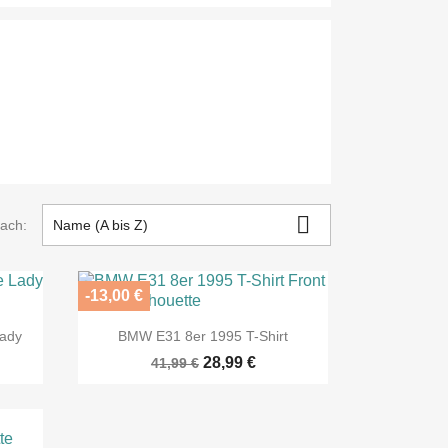

nach:
Name (A bis Z)
-13,00 €

Vorschau
Lady
BMW E31 8er 1995 T-Shirt
28,99 €
41,99 €