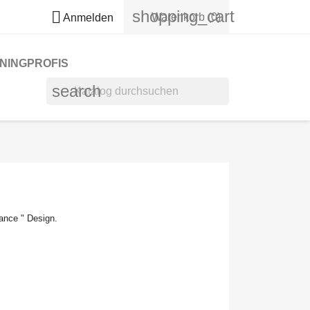
shopping_cart

Warenkorb
(0)
Anmelden
NINGPROFIS
search
ance
"
Design.