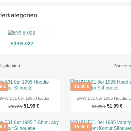
terkategorien
E39 B-022
el gefunden
Sortiert 
0 €
-13,00 €


Vorschau
Vorschau
BMW E31 8er 1995 Hoodie
BMW E31 8er 1995 Hoodie 
51,99 €
51,99 €
64,99 €
64,99 €
0 €
-15,00 €