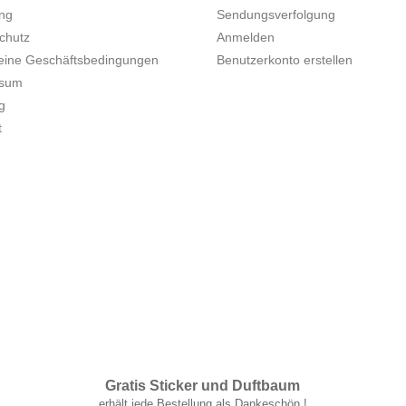
ung
Sendungsverfolgung
chutz
Anmelden
eine Geschäftsbedingungen
Benutzerkonto erstellen
ssum
g
t
Gratis Sticker und Duftbaum
.
erhält jede Bestellung als Dankeschön !