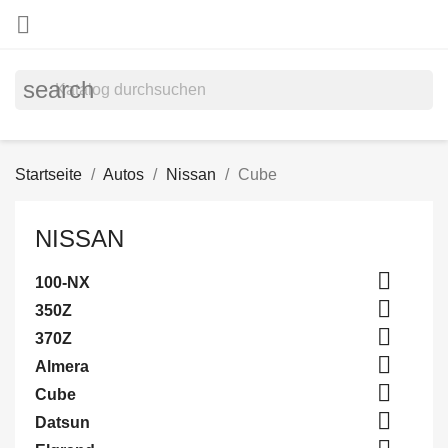

search
Startseite
Autos
Nissan
Cube
NISSAN

100-NX

350Z

370Z

Almera

Cube

Datsun