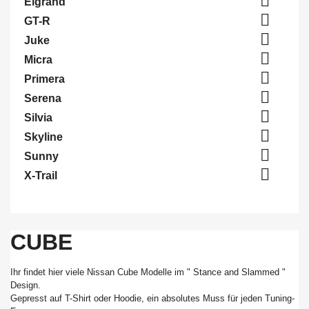

Elgrand

GT-R

Juke

Micra

Primera

Serena

Silvia

Skyline

Sunny

X-Trail
CUBE
Ihr findet hier viele Nissan Cube Modelle im " Stance and Slammed "
Design.
Gepresst auf T-Shirt oder Hoodie, ein absolutes Muss für jeden Tuning-