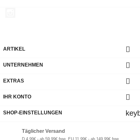
Instagram

ARTIKEL

UNTERNEHMEN

EXTRAS

IHR KONTO
key
SHOP-EINSTELLUNGEN
Täglicher Versand
D 4,99€ - ab 59,99€ free. EU 11,99€ - ab 149,99€ free.