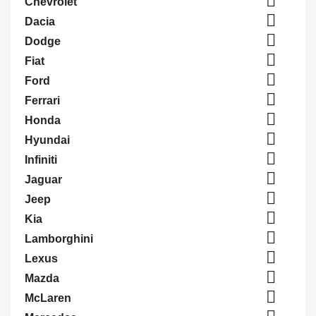

Chevrolet

Dacia

Dodge

Fiat

Ford

Ferrari

Honda

Hyundai

Infiniti

Jaguar

Jeep

Kia

Lamborghini

Lexus

Mazda

McLaren