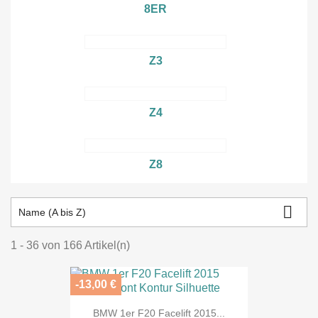
8ER
Z3
Z4
Z8

Name (A bis Z)
1 - 36 von 166 Artikel(n)
-13,00 €
BMW 1er F20 Facelift 2015...