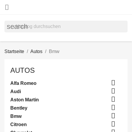

search
Startseite
Autos
Bmw
AUTOS

Alfa Romeo

Audi

Aston Martin

Bentley

Bmw

Citroen