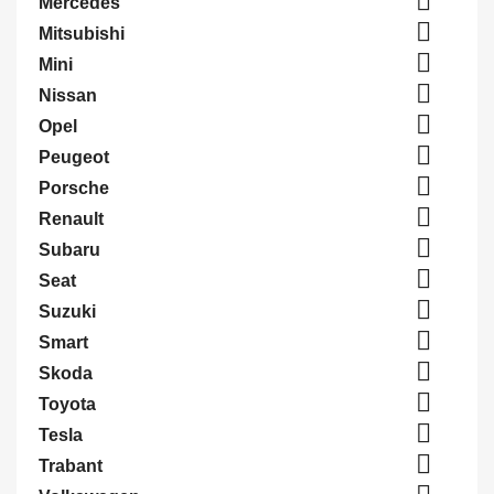

Mercedes

Mitsubishi

Mini

Nissan

Opel

Peugeot

Porsche

Renault

Subaru

Seat

Suzuki

Smart

Skoda

Toyota

Tesla

Trabant