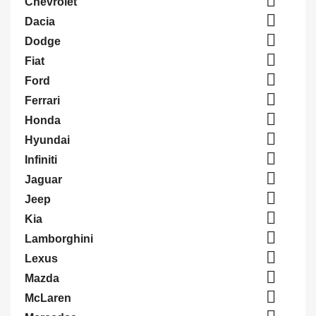

Chevrolet

Dacia

Dodge

Fiat

Ford

Ferrari

Honda

Hyundai

Infiniti

Jaguar

Jeep

Kia

Lamborghini

Lexus

Mazda

McLaren