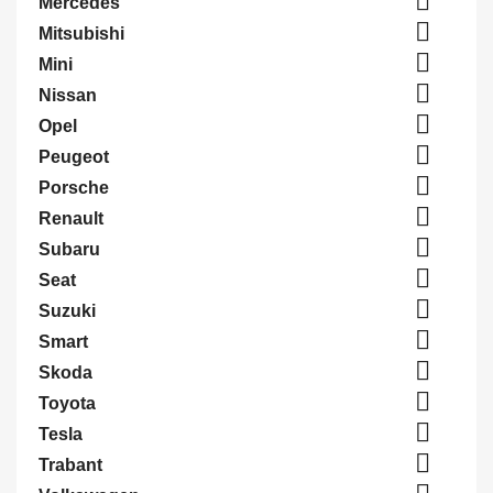

Mercedes

Mitsubishi

Mini

Nissan

Opel

Peugeot

Porsche

Renault

Subaru

Seat

Suzuki

Smart

Skoda

Toyota

Tesla

Trabant