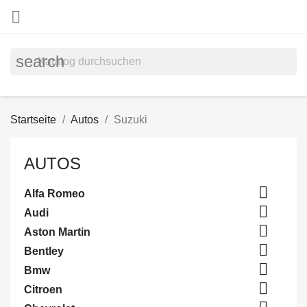

search
Startseite
Autos
Suzuki
AUTOS

Alfa Romeo

Audi

Aston Martin

Bentley

Bmw

Citroen