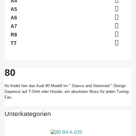

A4

A5

A6

A7

R8

TT
80
Ihr findet hier das Audi 80 Modell im " Stance and Slammed " Design.
Gepresst auf T-Shirt oder Hoodie, ein absolutes Muss für jeden Tuning-
Fan.
Unterkategorien