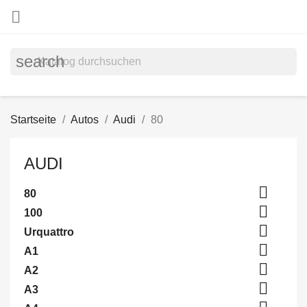

search
Startseite
Autos
Audi
80
AUDI

80

100

Urquattro

A1

A2

A3