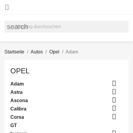

search
Startseite
Autos
Opel
Adam
OPEL

Adam

Astra

Ascona

Calibra

Corsa
GT