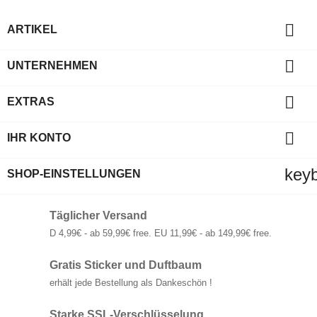

ARTIKEL

UNTERNEHMEN

EXTRAS

IHR KONTO
key
SHOP-EINSTELLUNGEN
Täglicher Versand
D 4,99€ - ab 59,99€ free. EU 11,99€ - ab 149,99€ free.
Gratis Sticker und Duftbaum
erhält jede Bestellung als Dankeschön !
Starke SSL-Verschlüsselung