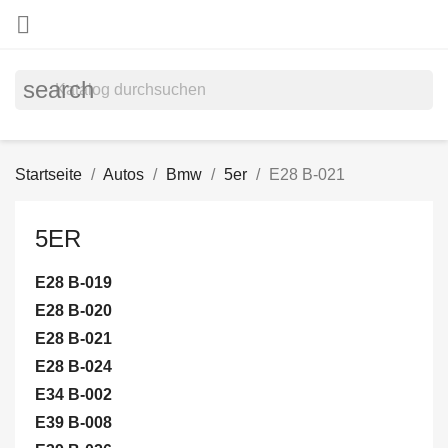

search
Startseite
Autos
Bmw
5er
E28 B-021
5ER
E28 B-019
E28 B-020
E28 B-021
E28 B-024
E34 B-002
E39 B-008