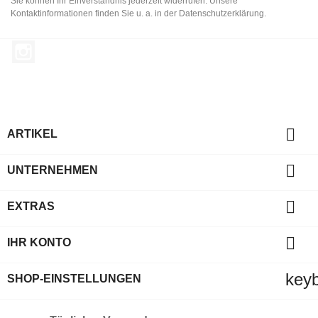
Sie können Ihr Einverständnis jederzeit widerrufen. Unsere
Kontaktinformationen finden Sie u. a. in der Datenschutzerklärung.
Instagram

ARTIKEL

UNTERNEHMEN

EXTRAS

IHR KONTO
key
SHOP-EINSTELLUNGEN