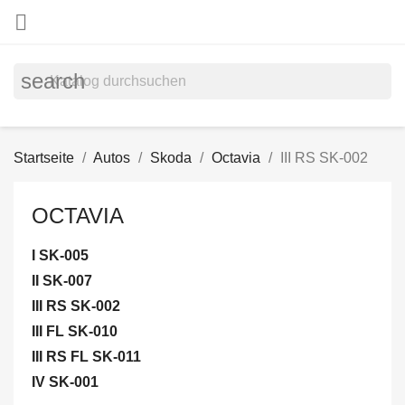

search
Startseite
Autos
Skoda
Octavia
III RS SK-002
OCTAVIA
I SK-005
II SK-007
III RS SK-002
III FL SK-010
III RS FL SK-011
IV SK-001