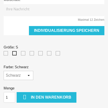
Maximal 12 Zeichen
INDIVIDUALISIERUNG SPEICHERN
Größe: S
XS
M
L
XL
XXL
3XL
S
Farbe: Schwarz
Menge

IN DEN WARENKORB