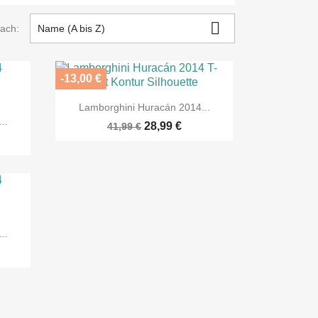

nach:
Name (A bis Z)
-13,00 €

Vorschau
Lamborghini Huracán 2014...
..
28,99 €
41,99 €
..