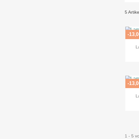
5 Artik
-13,0
L
-13,0
L
1 - 5 v