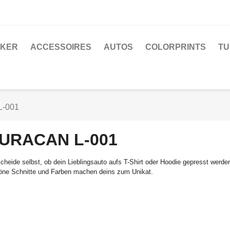
CKER
ACCESSOIRES
AUTOS
COLORPRINTS
TU
L-001
URACAN L-001
cheide selbst, ob dein Lieblingsauto aufs T-Shirt oder Hoodie gepresst werden
ne Schnitte und Farben machen deins zum Unikat.