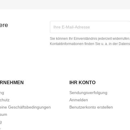
ere
Sie können Ihr Einverständnis jederzeit widerrufe
Kontaktinformationen finden Sie u. a. in der Daten
ERNEHMEN
IHR KONTO
ung
Sendungsverfolgung
chutz
Anmelden
eine Geschäftsbedingungen
Benutzerkonto erstellen
ssum
g
t