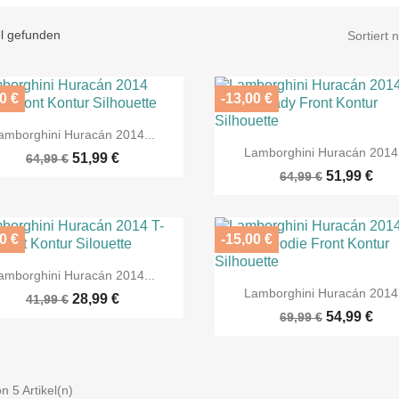
el gefunden
Sortiert 
0 €
-13,00 €

Vorschau
amborghini Huracán 2014...

Vorschau
Lamborghini Huracán 2014.
51,99 €
64,99 €
51,99 €
64,99 €
0 €
-15,00 €

Vorschau
amborghini Huracán 2014...

Vorschau
Lamborghini Huracán 2014.
28,99 €
41,99 €
54,99 €
69,99 €
on 5 Artikel(n)