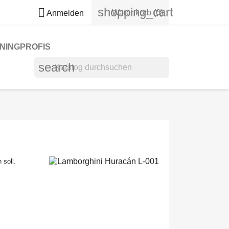
shopping_cart

Warenkorb
(0)
Anmelden
NINGPROFIS
search
 soll.