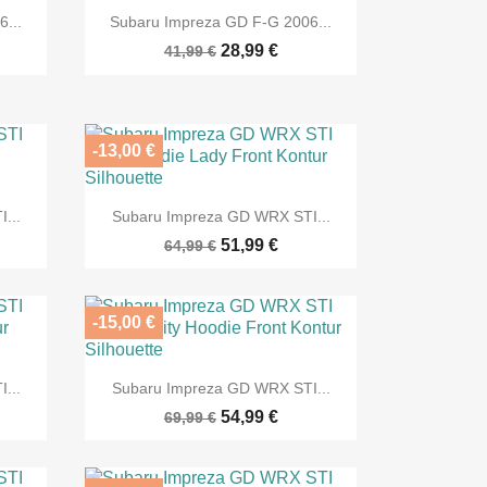

Vorschau
...
Subaru Impreza GD F-G 2006...
28,99 €
41,99 €
-13,00 €

Vorschau
...
Subaru Impreza GD WRX STI...
51,99 €
64,99 €
-15,00 €

Vorschau
...
Subaru Impreza GD WRX STI...
54,99 €
69,99 €