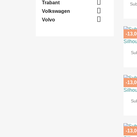

Trabant
Sub

Volkswagen

Volvo
-13,0
Su
-13,0
Su
-13,0