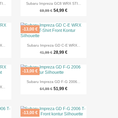

Vorschau
I...
Subaru Impreza GC8 WRX STI...
54,99 €
69,99 €
-13,00 €

Vorschau
...
Subaru Impreza GD C-E WRX...
28,99 €
41,99 €
-13,00 €

Vorschau
Subaru Impreza GD F-G 2006...
...
51,99 €
64,99 €
-13,00 €