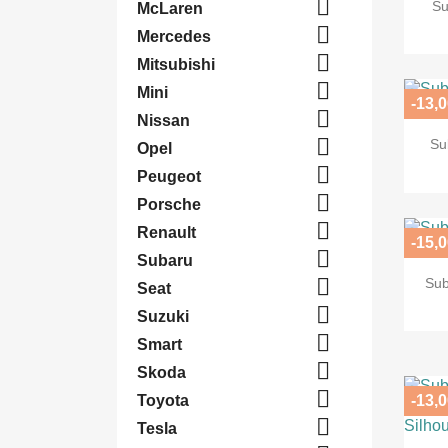

Su
McLaren

Mercedes

Mitsubishi

Mini
-13,0

Nissan

Su
Opel

Peugeot

Porsche

Renault
-15,0

Subaru

Sub
Seat

Suzuki

Smart

Skoda

Toyota
-13,0

Tesla