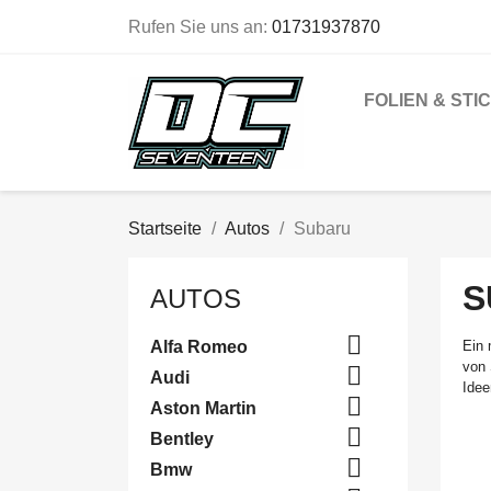
Rufen Sie uns an:
01731937870
FOLIEN & STI
Startseite
Autos
Subaru
S
AUTOS

Alfa Romeo
Ein 
von 

Audi
Idee

Aston Martin

Bentley

Bmw