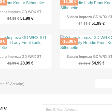
0 €
-13,00 €

Vorschau
baru Impreza GD WRX STI...

Vorschau
Subaru Impreza GD WRX STI
51,99 €
64,99 €
51,99 €
64,99 €
0 €
-15,00 €


Vorschau
Vorschau
baru Impreza GD WRX STI...
Subaru Impreza GD WRX STI
28,99 €
54,99 €
41,99 €
69,99 €
von 50 Artikel(n)
ere