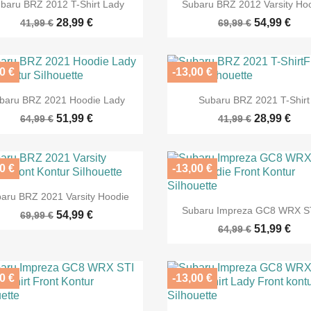


Vorschau
Vorschau
baru BRZ 2012 T-Shirt Lady
Subaru BRZ 2012 Varsity Ho
28,99 €
54,99 €
41,99 €
69,99 €
0 €
-13,00 €


Vorschau
Vorschau
baru BRZ 2021 Hoodie Lady
Subaru BRZ 2021 T-Shirt
51,99 €
28,99 €
64,99 €
41,99 €
0 €
-13,00 €

Vorschau
aru BRZ 2021 Varsity Hoodie

Vorschau
Subaru Impreza GC8 WRX ST
54,99 €
69,99 €
51,99 €
64,99 €
0 €
-13,00 €