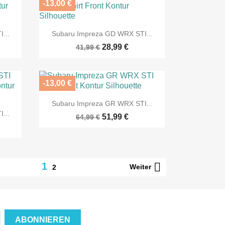
-13,00 €

Vorschau
...
Subaru Impreza GD WRX STI...
28,99 €
41,99 €
-13,00 €

Vorschau
Subaru Impreza GR WRX STI...
...
51,99 €
64,99 €

1
Weiter
2