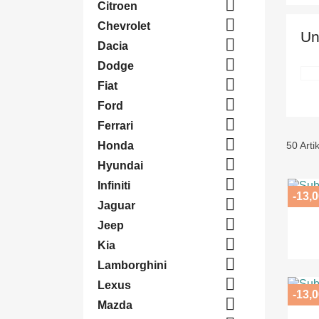

Citroen

Chevrolet
Un

Dacia

Dodge

Fiat

Ford

Ferrari

Honda
50 Arti

Hyundai

Infiniti
-13,0

Jaguar

Jeep

Kia

Lamborghini

Lexus
-13,0

Mazda