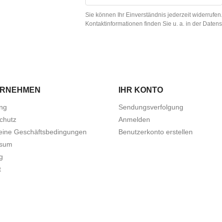
Sie können Ihr Einverständnis jederzeit widerrufe
Kontaktinformationen finden Sie u. a. in der Daten
ERNEHMEN
IHR KONTO
ung
Sendungsverfolgung
chutz
Anmelden
eine Geschäftsbedingungen
Benutzerkonto erstellen
ssum
g
t