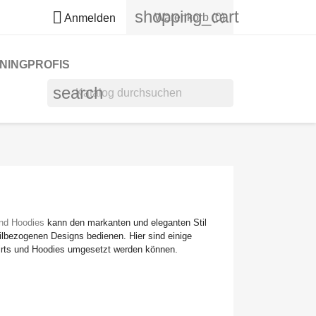
shopping_cart

Warenkorb
(0)
Anmelden
NINGPROFIS
search
und Hoodies
kann den markanten und eleganten Stil
ilbezogenen Designs bedienen. Hier sind einige
hirts und Hoodies umgesetzt werden können.