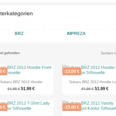
terkategorien
BRZ
IMPREZA
kel gefunden
Sortiert 
0 €
-13,00 €


Vorschau
Vorschau
Subaru BRZ 2012 Hoodie
Subaru BRZ 2012 Hoodie L
51,99 €
51,99 €
64,99 €
64,99 €
0 €
-15,00 €