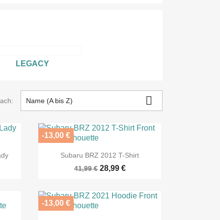
LEGACY

nach:
Name (A bis Z)
-13,00 €

Vorschau
ady
Subaru BRZ 2012 T-Shirt
28,99 €
41,99 €
-13,00 €