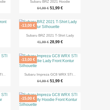

Vorschau
odie
Subaru BRZ 2021 Hoodie
51,99 €
64,99 €
-13,00 €

Vorschau
Subaru BRZ 2021 T-Shirt Lady
28,99 €
41,99 €
-13,00 €

Vorschau
I...
Subaru Impreza GC8 WRX STI...
51,99 €
64,99 €
-15,00 €