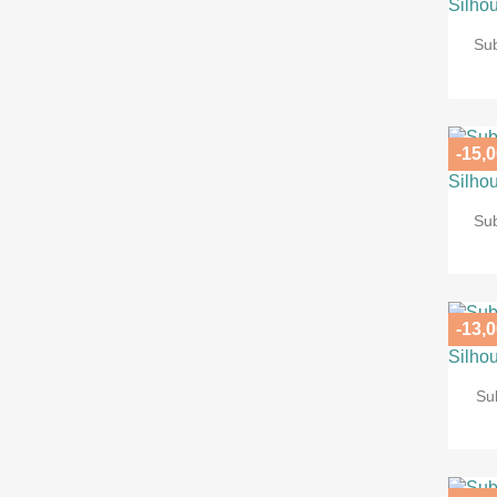
Su
-15,0
Su
-13,0
Su