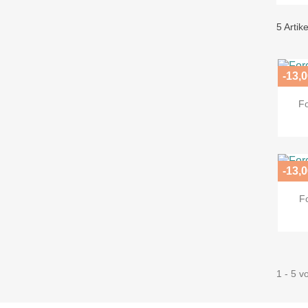
5 Artik
-13,0
F
-13,0
F
1 - 5 v