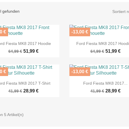
el gefunden
Sortiert 
0 €
-13,00 €


Vorschau
Vorschau
ord Fiesta MK8 2017 Hoodie
Ford Fiesta MK8 2017 Hoodie
51,99 €
51,99 €
64,99 €
64,99 €
0 €
-13,00 €


Vorschau
Vorschau
ord Fiesta MK8 2017 T-Shirt
Ford Fiesta MK8 2017...
28,99 €
28,99 €
41,99 €
41,99 €
on 5 Artikel(n)