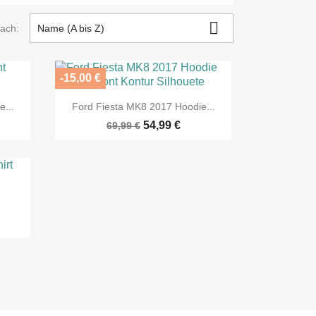

nach:
Name (A bis Z)
-15,00 €

Vorschau
...
Ford Fiesta MK8 2017 Hoodie...
54,99 €
69,99 €