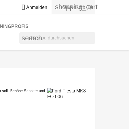
shopping_cart

Warenkorb
(0)
Anmelden
NINGPROFIS
search
n soll. Schöne Schnitte und