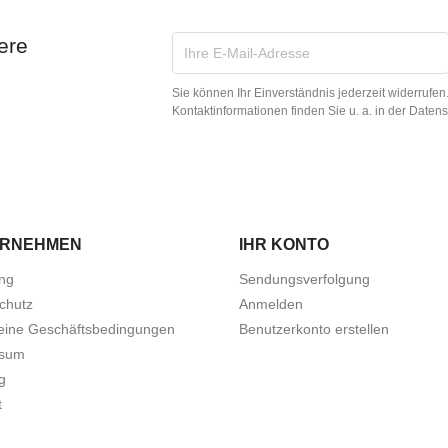
ere
Sie können Ihr Einverständnis jederzeit widerrufe
Kontaktinformationen finden Sie u. a. in der Daten
ERNEHMEN
IHR KONTO
ung
Sendungsverfolgung
chutz
Anmelden
eine Geschäftsbedingungen
Benutzerkonto erstellen
ssum
g
t