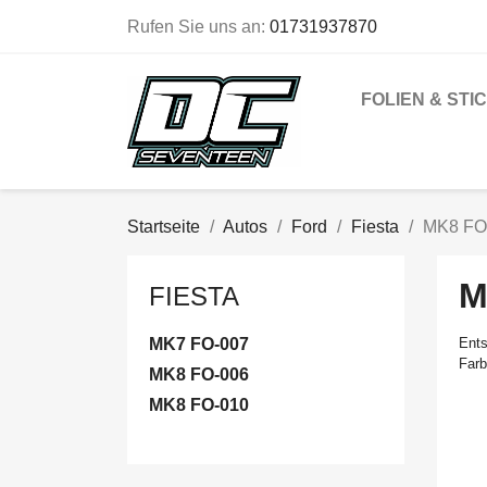
Rufen Sie uns an:
01731937870
FOLIEN & STI
Startseite
Autos
Ford
Fiesta
MK8 FO
M
FIESTA
MK7 FO-007
Ents
Farb
MK8 FO-006
MK8 FO-010