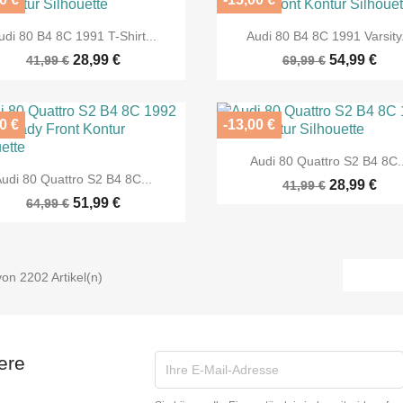


Vorschau
Vorschau
udi 80 B4 8C 1991 T-Shirt...
Audi 80 B4 8C 1991 Varsity.
28,99 €
54,99 €
41,99 €
69,99 €
0 €
-13,00 €

Vorschau
Audi 80 Quattro S2 B4 8C..

Vorschau
Audi 80 Quattro S2 B4 8C...
28,99 €
41,99 €
51,99 €
64,99 €
von 2202 Artikel(n)
ere