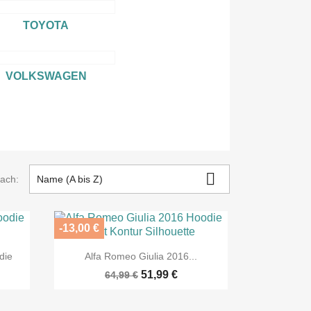
TOYOTA
VOLKSWAGEN

nach:
Name (A bis Z)
-13,00 €

Vorschau
die
Alfa Romeo Giulia 2016...
51,99 €
64,99 €