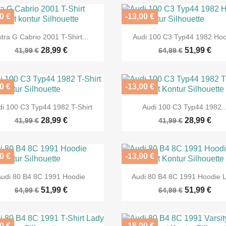
0 €
-13,00 €


Vorschau
Vorschau
stra G Cabrio 2001 T-Shirt...
Audi 100 C3 Typ44 1982 Ho
28,99 €
51,99 €
41,99 €
64,99 €
0 €
-13,00 €


Vorschau
Vorschau
di 100 C3 Typ44 1982 T-Shirt
Audi 100 C3 Typ44 1982..
28,99 €
28,99 €
41,99 €
41,99 €
0 €
-13,00 €


Vorschau
Vorschau
Audi 80 B4 8C 1991 Hoodie
Audi 80 B4 8C 1991 Hoodie 
51,99 €
51,99 €
64,99 €
64,99 €
0 €
-15,00 €