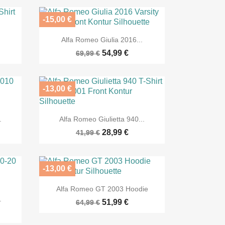
-15,00 €

Vorschau
Alfa Romeo Giulia 2016...
54,99 €
69,99 €
-13,00 €

Vorschau
.
Alfa Romeo Giulietta 940...
28,99 €
41,99 €
-13,00 €

Vorschau
Alfa Romeo GT 2003 Hoodie
.
51,99 €
64,99 €