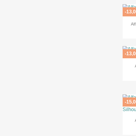
-13,0
Al
-13,0
-15,0