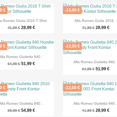
0 €
-13,00 €


Vorschau
Vorschau
fa Romeo Giulia 2016 T-Shirt
Alfa Romeo Giulia 2016...
28,99 €
28,99 €
41,99 €
41,99 €
0 €
-13,00 €

Vorschau
Alfa Romeo Giulietta 940...

Vorschau
Alfa Romeo Giulietta 940..
51,99 €
64,99 €
51,99 €
64,99 €
0 €
-13,00 €


Vorschau
Vorschau
Alfa Romeo Giulietta 940...
Alfa Romeo Giulietta 940..
54,99 €
28,99 €
69,99 €
41,99 €