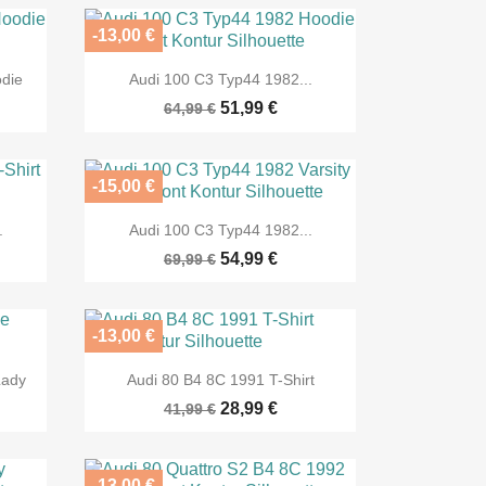
-13,00 €

Vorschau
odie
Audi 100 C3 Typ44 1982...
51,99 €
64,99 €
-15,00 €

Vorschau
.
Audi 100 C3 Typ44 1982...
54,99 €
69,99 €
-13,00 €

Vorschau
Lady
Audi 80 B4 8C 1991 T-Shirt
28,99 €
41,99 €
-13,00 €