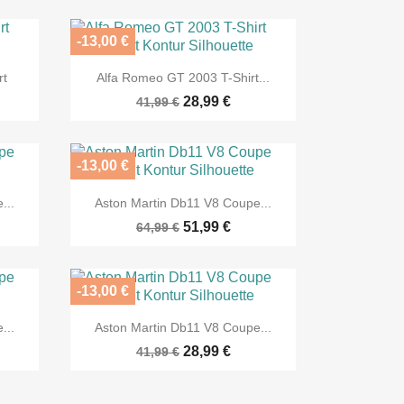
-13,00 €

Vorschau
rt
Alfa Romeo GT 2003 T-Shirt...
28,99 €
41,99 €
-13,00 €

Vorschau
...
Aston Martin Db11 V8 Coupe...
51,99 €
64,99 €
-13,00 €

Vorschau
...
Aston Martin Db11 V8 Coupe...
28,99 €
41,99 €