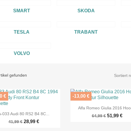
SMART
SKODA
TESLA
TRABANT
VOLVO
tikel gefunden
Sortiert 
0 €
-13,00 €

Vorschau
Alfa Romeo Giulia 2016 Hoo

Vorschau
A-033 Audi 80 RS2 B4 8C...
51,99 €
64,99 €
28,99 €
41,99 €