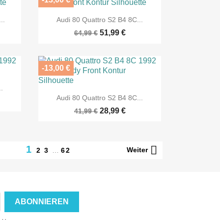

Vorschau
..
Audi 80 Quattro S2 B4 8C...
51,99 €
64,99 €
-13,00 €
.

Vorschau
Audi 80 Quattro S2 B4 8C...
28,99 €
41,99 €

1
Weiter
2
3
…
62