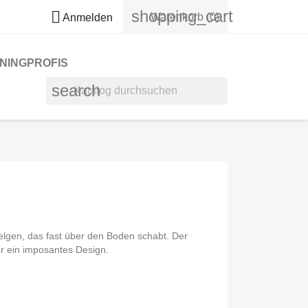
shopping_cart

Warenkorb
(0)
Anmelden
NINGPROFIS
search
Felgen, das fast über den Boden schabt. Der
r ein imposantes Design.