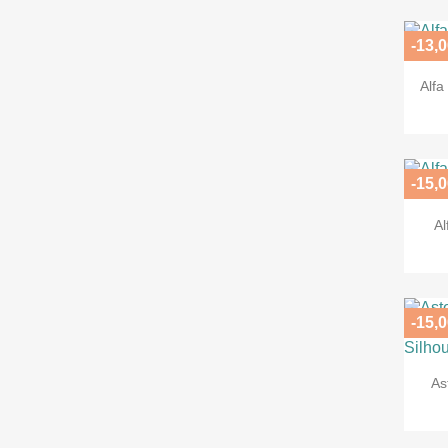
-13,0
Alf
-15,0
Al
-15,0
As