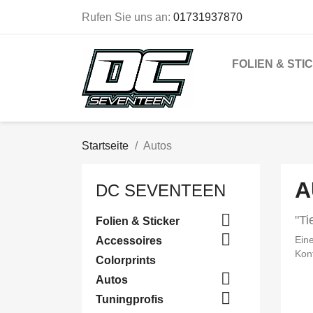
Rufen Sie uns an:
01731937870
FOLIEN & STI
Startseite
Autos
A
DC SEVENTEEN

"Ti
Folien & Sticker

Eine
Accessoires
Kon
Colorprints

Autos

Tuningprofis