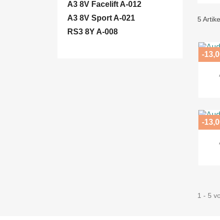
A3 8V Facelift A-012
A3 8V Sport A-021
5 Artik
RS3 8Y A-008
-13,0
-13,0
1 - 5 v