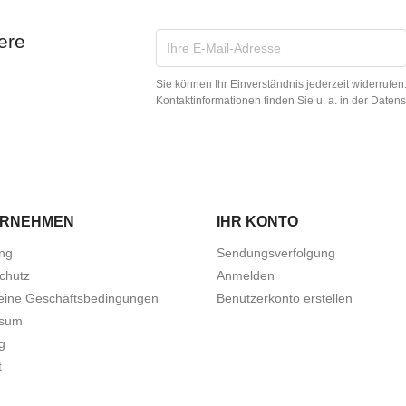
ere
Sie können Ihr Einverständnis jederzeit widerrufe
Kontaktinformationen finden Sie u. a. in der Daten
ERNEHMEN
IHR KONTO
ung
Sendungsverfolgung
chutz
Anmelden
eine Geschäftsbedingungen
Benutzerkonto erstellen
ssum
g
t