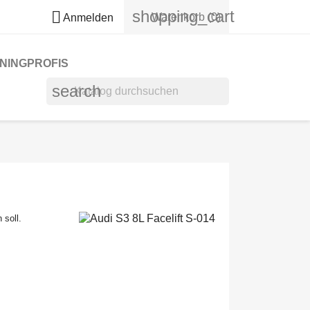
shopping_cart

Warenkorb
(0)
Anmelden
NINGPROFIS
search
 soll.