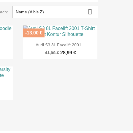

nach:
Name (A bis Z)
-13,00 €

Vorschau
.
Audi S3 8L Facelift 2001...
28,99 €
41,99 €
.