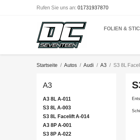
Rufen Sie uns an:
01731937870
FOLIEN & STI
Startseite
Autos
Audi
A3
S3 8L Facel
S
A3
A3 8L A-011
Ents
S3 8L A-003
Schö
S3 8L Facelift A-014
A3 8P A-001
S3 8P A-022