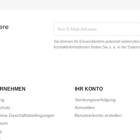
ere
Sie können Ihr Einverständnis jederzeit widerrufe
Kontaktinformationen finden Sie u. a. in der Daten
ERNEHMEN
IHR KONTO
ung
Sendungsverfolgung
chutz
Anmelden
eine Geschäftsbedingungen
Benutzerkonto erstellen
ssum
g
t