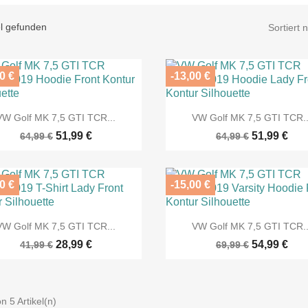
el gefunden
Sortiert 
0 €
-13,00 €


Vorschau
Vorschau
VW Golf MK 7,5 GTI TCR...
VW Golf MK 7,5 GTI TCR..
51,99 €
51,99 €
64,99 €
64,99 €
0 €
-15,00 €


Vorschau
Vorschau
VW Golf MK 7,5 GTI TCR...
VW Golf MK 7,5 GTI TCR..
28,99 €
54,99 €
41,99 €
69,99 €
on 5 Artikel(n)