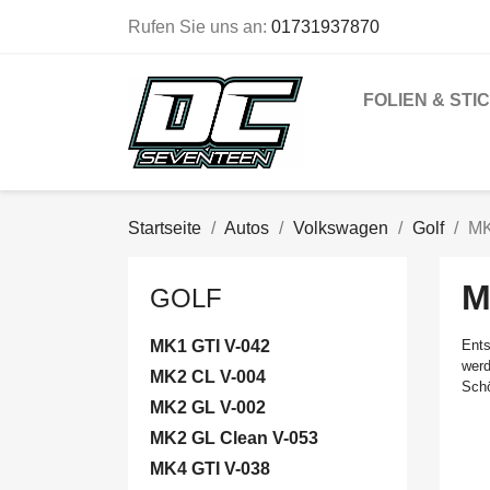
Rufen Sie uns an:
01731937870
FOLIEN & STI
Startseite
Autos
Volkswagen
Golf
MK
M
GOLF
MK1 GTI V-042
Ents
werd
MK2 CL V-004
Schö
MK2 GL V-002
MK2 GL Clean V-053
MK4 GTI V-038