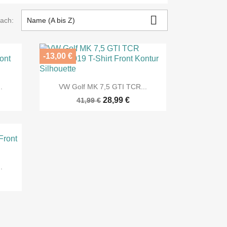

nach:
Name (A bis Z)
-13,00 €

Vorschau
.
VW Golf MK 7,5 GTI TCR...
28,99 €
41,99 €
.