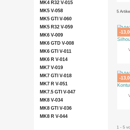
MK4 R32 V-015
MK5 V-058
5 Artik
MK5 GTI V-060
MK5 R32 V-059
-13,0
MK6 V-009
MK6 GTD V-008
MK6 GTI V-011
MK6 R V-014
MK7 V-019
MK7 GTI V-018
-13,0
MK7 R V-051
MK7.5 GTI V-047
MK8 V-034
MK8 GTI V-036
MK8 R V-044
1 - 5 v