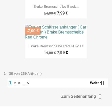
Brake Bremsscheibe Black...
7,99 €
14,99 €
-7,00 €
Brake Bremsscheibe Red KC-209
7,99 €
14,99 €
1 - 36 von 169 Artikel(n)

1
Weiter
2
3
…
5

Zum Seitenanfang