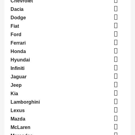

Chevrolet

Dacia

Dodge

Fiat

Ford

Ferrari

Honda

Hyundai

Infiniti

Jaguar

Jeep

Kia

Lamborghini

Lexus

Mazda

McLaren