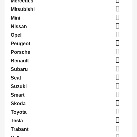

Mercedes

Mitsubishi

Mini

Nissan

Opel

Peugeot

Porsche

Renault

Subaru

Seat

Suzuki

Smart

Skoda

Toyota

Tesla

Trabant