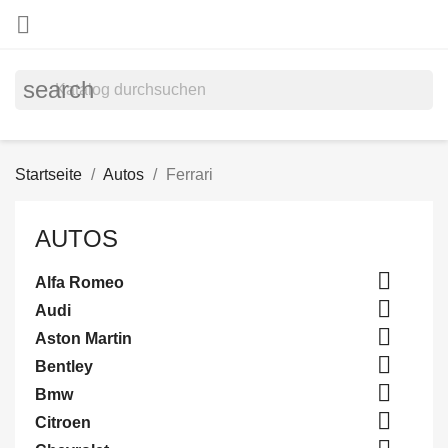

search
Startseite
Autos
Ferrari
AUTOS

Alfa Romeo

Audi

Aston Martin

Bentley

Bmw

Citroen