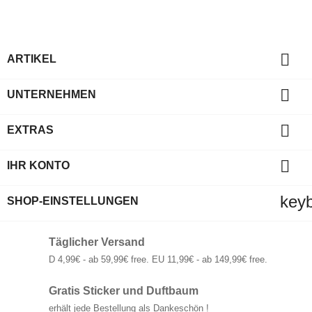

ARTIKEL

UNTERNEHMEN

EXTRAS

IHR KONTO
key
SHOP-EINSTELLUNGEN
Täglicher Versand
D 4,99€ - ab 59,99€ free. EU 11,99€ - ab 149,99€ free.
Gratis Sticker und Duftbaum
erhält jede Bestellung als Dankeschön !