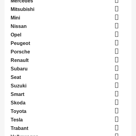

Mercedes

Mitsubishi

Mini

Nissan

Opel

Peugeot

Porsche

Renault

Subaru

Seat

Suzuki

Smart

Skoda

Toyota

Tesla

Trabant