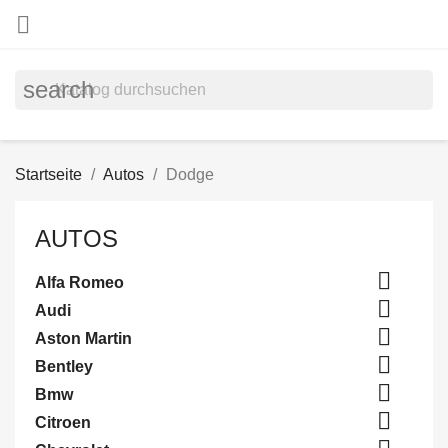

search
Startseite
Autos
Dodge
AUTOS

Alfa Romeo

Audi

Aston Martin

Bentley

Bmw

Citroen