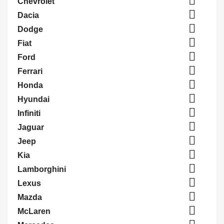

Chevrolet

Dacia

Dodge

Fiat

Ford

Ferrari

Honda

Hyundai

Infiniti

Jaguar

Jeep

Kia

Lamborghini

Lexus

Mazda

McLaren