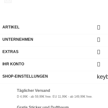

ARTIKEL

UNTERNEHMEN

EXTRAS

IHR KONTO
key
SHOP-EINSTELLUNGEN
Täglicher Versand
D 4,99€ - ab 59,99€ free. EU 11,99€ - ab 149,99€ free.
Gratis Sticker und Duftbaum