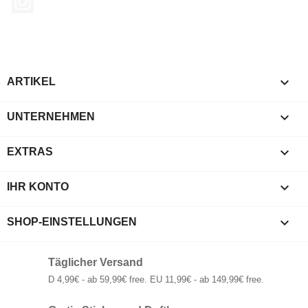

ARTIKEL

UNTERNEHMEN

EXTRAS

IHR KONTO
keyboard_arrow_down
SHOP-EINSTELLUNGEN
Täglicher Versand
D 4,99€ - ab 59,99€ free. EU 11,99€ - ab 149,99€ free.