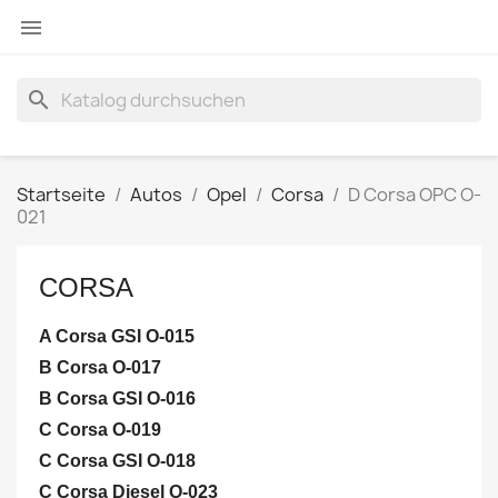

search
Startseite
Autos
Opel
Corsa
D Corsa OPC O-
021
CORSA
A Corsa GSI O-015
B Corsa O-017
B Corsa GSI O-016
C Corsa O-019
C Corsa GSI O-018
C Corsa Diesel O-023