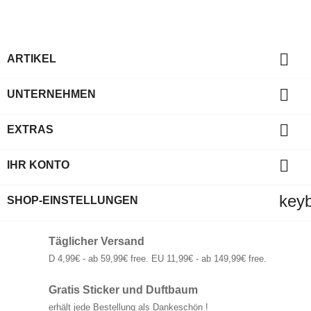

ARTIKEL

UNTERNEHMEN

EXTRAS

IHR KONTO
key
SHOP-EINSTELLUNGEN
Täglicher Versand
D 4,99€ - ab 59,99€ free. EU 11,99€ - ab 149,99€ free.
Gratis Sticker und Duftbaum
erhält jede Bestellung als Dankeschön !