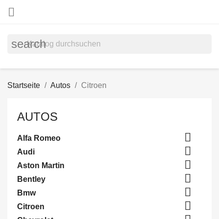

search
Startseite
Autos
Citroen
AUTOS

Alfa Romeo

Audi

Aston Martin

Bentley

Bmw

Citroen