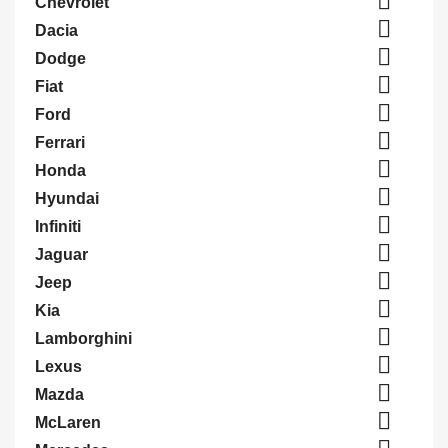

Chevrolet

Dacia

Dodge

Fiat

Ford

Ferrari

Honda

Hyundai

Infiniti

Jaguar

Jeep

Kia

Lamborghini

Lexus

Mazda

McLaren