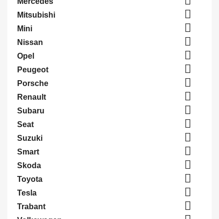

Mercedes

Mitsubishi

Mini

Nissan

Opel

Peugeot

Porsche

Renault

Subaru

Seat

Suzuki

Smart

Skoda

Toyota

Tesla

Trabant