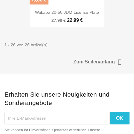
Wakaba 20-50 JDM License Plate
22,99 €
27,99 €
1 - 26 von 26 Artikel(n)

Zum Seitenanfang
Erhalten Sie unsere Neuigkeiten und
Sonderangebote
Sie können Ihr Einverständnis jederzeit widerrufen. Unsere