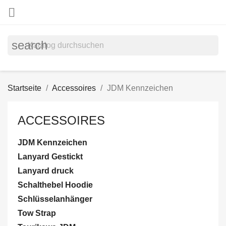

search
Startseite
Accessoires
JDM Kennzeichen
ACCESSOIRES
JDM Kennzeichen
Lanyard Gestickt
Lanyard druck
Schalthebel Hoodie
Schlüsselanhänger
Tow Strap