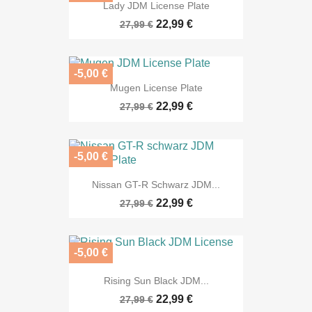
Lady JDM License Plate
22,99 €
27,99 €
-5,00 €
Mugen License Plate
22,99 €
27,99 €
-5,00 €
Nissan GT-R Schwarz JDM...
22,99 €
27,99 €
-5,00 €
Rising Sun Black JDM...
22,99 €
27,99 €