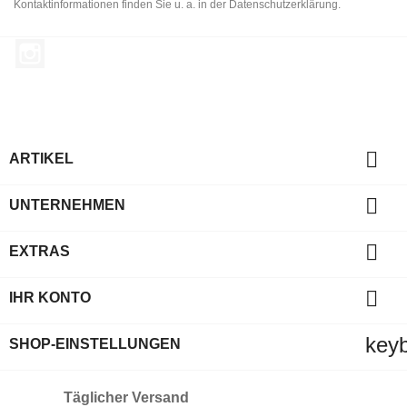
Kontaktinformationen finden Sie u. a. in der Datenschutzerklärung.
Instagram

ARTIKEL

UNTERNEHMEN

EXTRAS

IHR KONTO
key
SHOP-EINSTELLUNGEN
Täglicher Versand