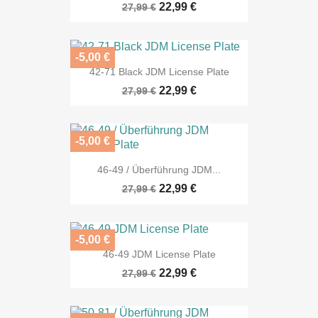
22,99 €
27,99 €
-5,00 €
42-71 Black JDM License Plate
22,99 €
27,99 €
-5,00 €
46-49 / Überführung JDM...
22,99 €
27,99 €
-5,00 €
46-49 JDM License Plate
22,99 €
27,99 €