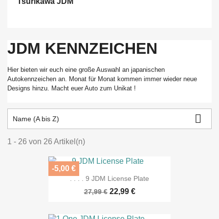
Tsurikawa JDM
JDM KENNZEICHEN
Hier bieten wir euch eine große Auswahl an japanischen
Autokennzeichen an. Monat für Monat kommen immer wieder neue
Designs hinzu. Macht euer Auto zum Unikat !

Name (A bis Z)
1 - 26 von 26 Artikel(n)
-5,00 €
. . . . 9 JDM License Plate
22,99 €
27,99 €