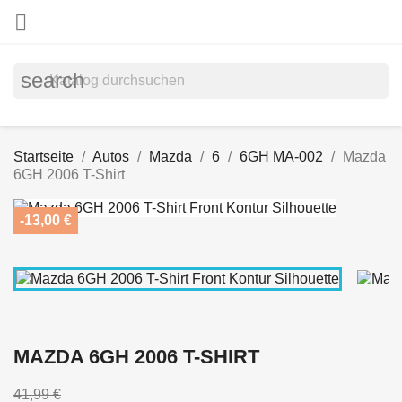

search
Startseite
Autos
Mazda
6
6GH MA-002
Mazda
6GH 2006 T-Shirt
-13,00 €
MAZDA 6GH 2006 T-SHIRT
41,99 €