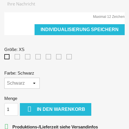
Maximal 12 Zeichen
INDIVIDUALISIERUNG SPEICHERN
Größe: XS
S
M
L
XL
XXL
3XL
XS
Farbe: Schwarz
Menge

IN DEN WARENKORB

Produktions-/Lieferzeit siehe Versandinfos