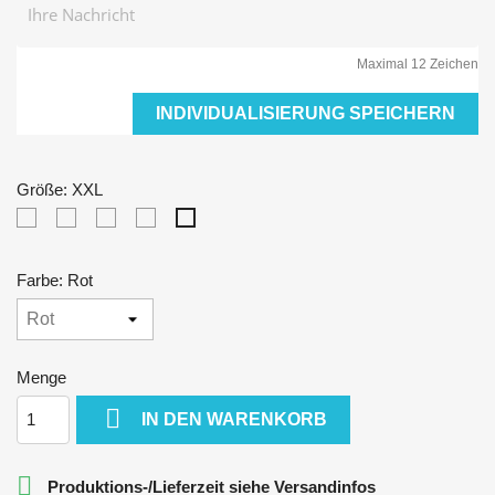
Maximal 12 Zeichen
INDIVIDUALISIERUNG SPEICHERN
Größe: XXL
S
M
L
XL
XXL
Farbe: Rot
Menge

IN DEN WARENKORB

Produktions-/Lieferzeit siehe Versandinfos