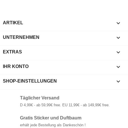

ARTIKEL

UNTERNEHMEN

EXTRAS

IHR KONTO
keyboard_arrow_down
SHOP-EINSTELLUNGEN
Täglicher Versand
D 4,99€ - ab 59,99€ free. EU 11,99€ - ab 149,99€ free.
Gratis Sticker und Duftbaum
erhält jede Bestellung als Dankeschön !