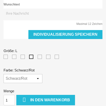
Wunschtext
Maximal 12 Zeichen
INDIVIDUALISIERUNG SPEICHERN
Größe: L
XS
S
M
XL
XXL
3XL
L
Farbe: Schwarz/Rot
Menge

IN DEN WARENKORB