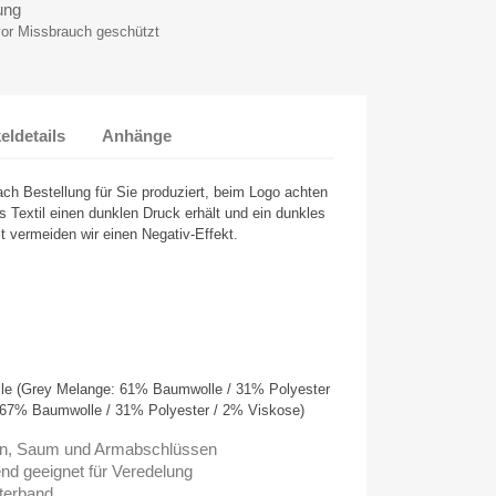
ung
vor Missbrauch geschützt
keldetails
Anhänge
ach Bestellung für Sie produziert, beim Logo achten
s Textil einen dunklen Druck erhält und ein dunkles
it vermeiden wir einen Negativ-Effekt.
le (Grey Melange: 61% Baumwolle / 31% Polyester
 67% Baumwolle / 31% Polyester / 2% Viskose)
en, Saum und Armabschlüssen
nd geeignet für Veredelung
terband