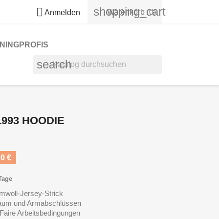
shopping_cart

Warenkorb
(0)
Anmelden
NINGPROFIS
search
1993 HOODIE
0 €
 Tage
mwoll-Jersey-Strick
Saum und Armabschlüssen
aire Arbeitsbedingungen