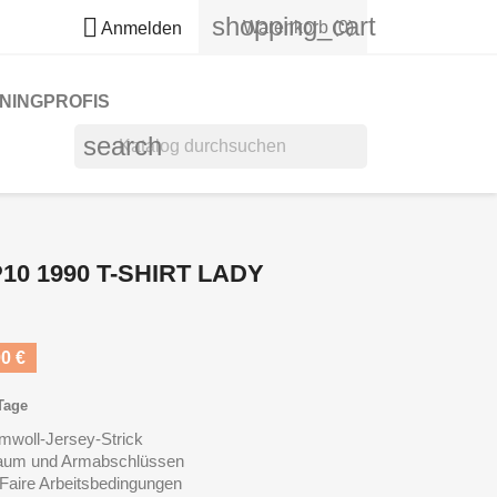
shopping_cart

Warenkorb
(0)
Anmelden
NINGPROFIS
search
10 1990 T-SHIRT LADY
0 €
 Tage
mwoll-Jersey-Strick
Saum und Armabschlüssen
aire Arbeitsbedingungen