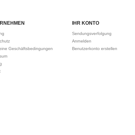
ERNEHMEN
IHR KONTO
ung
Sendungsverfolgung
chutz
Anmelden
eine Geschäftsbedingungen
Benutzerkonto erstellen
ssum
g
t