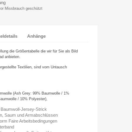
ung
vor Missbrauch geschützt
keldetails
Anhänge
llung die Größentabelle die wir für Sie als Bild
ad anbieten.
ergestellte Textilien, sind vom Untausch
wolle (Ash Grey: 99% Baumwolle / 1%
Baumwolle / 10% Polyester),
 Baumwoll-Jersey-Strick
en, Saum und Armabschlüssen
rm Faire Arbeitsbedingungen
terband