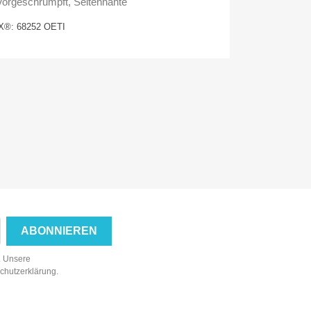
 Vorgeschrumpft, Seitennähte
®: 68252 OETI
n. Unsere
schutzerklärung.