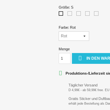
Größe: S
M
L
XL
XXL
S
Farbe: Rot
Menge

IN DEN WA

Produktions-/Lieferzeit s
Täglicher Versand
D 4,99€ - ab 59,99€ free. EU 
Gratis Sticker und Duftb
erhält jede Bestellung als D