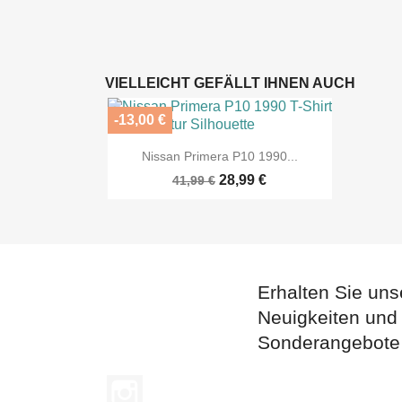
VIELLEICHT GEFÄLLT IHNEN AUCH
-13,00 €

Vorschau
Nissan Primera P10 1990...
28,99 €
41,99 €
Erhalten Sie uns
Neuigkeiten und
Sonderangebote
Instagram