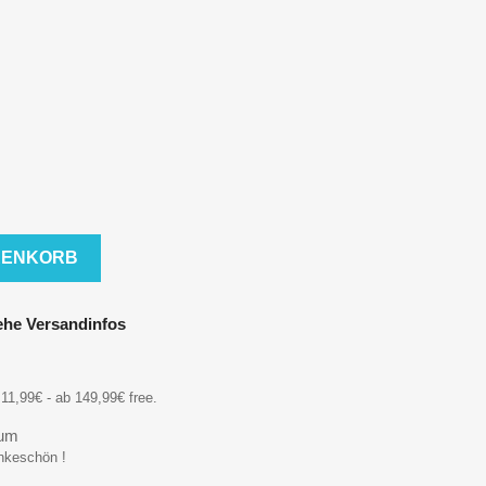
RENKORB
iehe Versandinfos
11,99€ - ab 149,99€ free.
aum
ankeschön !