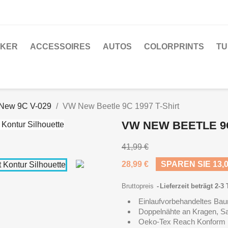
CKER
ACCESSOIRES
AUTOS
COLORPRINTS
TU
New 9C V-029
VW New Beetle 9C 1997 T-Shirt
VW NEW BEETLE 9C
41,99 €
28,99 €
SPAREN SIE 13,0
Bruttopreis
Lieferzeit beträgt 2-3
Einlaufvorbehandeltes Bau
Doppelnähte an Kragen, 
Oeko-Tex Reach Konform F