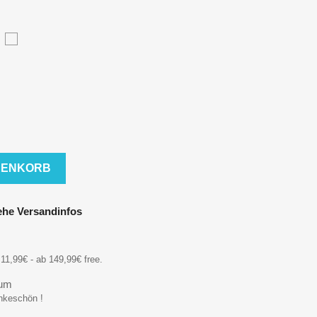
XL
3XL
RENKORB
iehe Versandinfos
11,99€ - ab 149,99€ free.
aum
ankeschön !