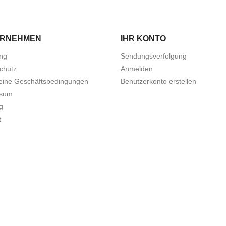
ERNEHMEN
IHR KONTO
ung
Sendungsverfolgung
chutz
Anmelden
eine Geschäftsbedingungen
Benutzerkonto erstellen
ssum
g
t