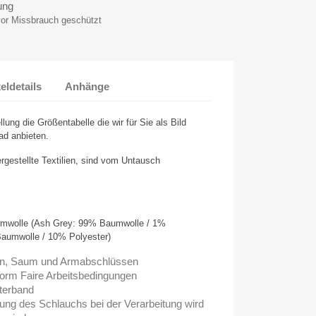
ung
vor Missbrauch geschützt
keldetails
Anhänge
llung die Größentabelle die wir für Sie als Bild
ad anbieten.
ergestellte Textilien, sind vom Untausch
wolle (Ash Grey: 99% Baumwolle / 1%
Baumwolle / 10% Polyester)
en, Saum und Armabschlüssen
rm Faire Arbeitsbedingungen
terband
hung des Schlauchs bei der Verarbeitung wird