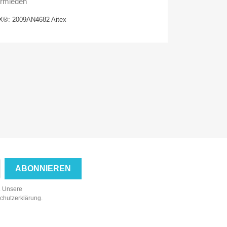
vermieden
®: 2009AN4682 Aitex
n. Unsere
schutzerklärung.