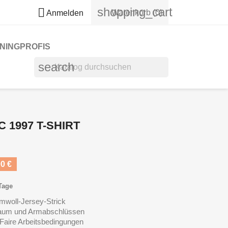
shopping_cart

Warenkorb
(0)
Anmelden
NINGPROFIS
search
 1997 T-SHIRT
0 €
 Tage
mwoll-Jersey-Strick
Saum und Armabschlüssen
aire Arbeitsbedingungen