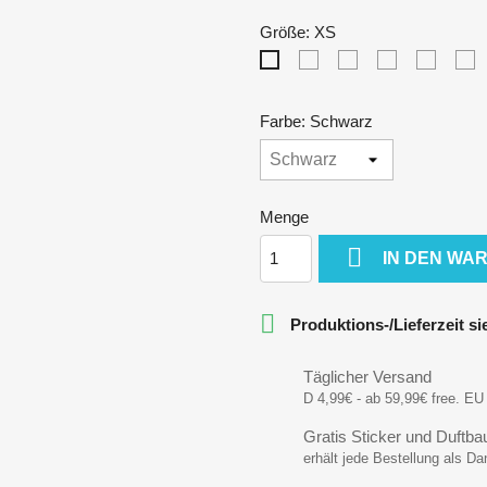
Größe: XS
S
M
L
XL
X
XS
Farbe: Schwarz
Menge

IN DEN WA

Produktions-/Lieferzeit s
Täglicher Versand
D 4,99€ - ab 59,99€ free. EU 
Gratis Sticker und Duftb
erhält jede Bestellung als D