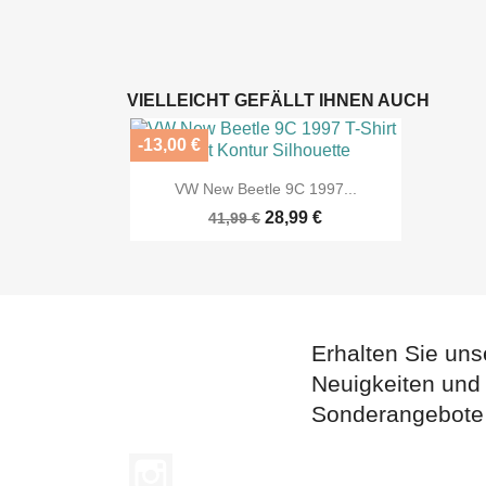
VIELLEICHT GEFÄLLT IHNEN AUCH
-13,00 €

Vorschau
VW New Beetle 9C 1997...
28,99 €
41,99 €
Erhalten Sie uns
Neuigkeiten und
Sonderangebote
Instagram