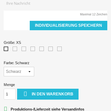
Maximal 12 Zeichen
INDIVIDUALISIERUNG SPEICHERN
Größe: XS
S
M
L
XL
XXL
3XL
XS
Farbe: Schwarz
Menge

IN DEN WARENKORB

Produktions-/Lieferzeit siehe Versandinfos