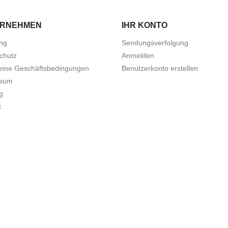
ERNEHMEN
IHR KONTO
ung
Sendungsverfolgung
chutz
Anmelden
eine Geschäftsbedingungen
Benutzerkonto erstellen
ssum
g
t