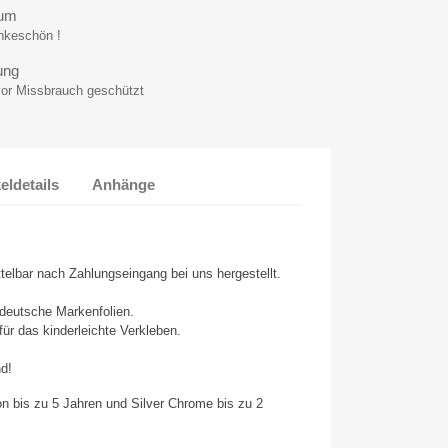
aum
ankeschön !
ung
vor Missbrauch geschützt
keldetails
Anhänge
telbar nach Zahlungseingang bei uns hergestellt.
 deutsche Markenfolien.
 für das kinderleichte Verkleben.
nd!
on bis zu 5 Jahren und Silver Chrome bis zu 2