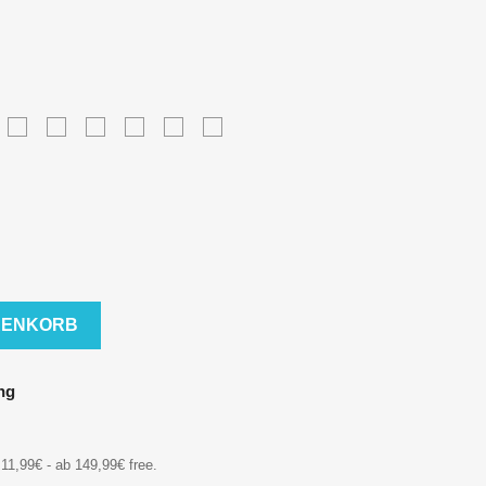
osa
Pink
Lavender
Mint
Baby
Blau
Neo
Turquoise
Blau
Chrom
RENKORB
ng
11,99€ - ab 149,99€ free.