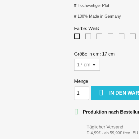
# Hochwertiger Plot
# 100% Made in Germany
Farbe: Weiß
Schwarz
Silver
Gold
Rot
R
Weiß
Größe in cm: 17 cm
Menge

IN DEN WA

Produktion nach Bestellu
Täglicher Versand
D 4,99€ - ab 59,99€ free. EU 