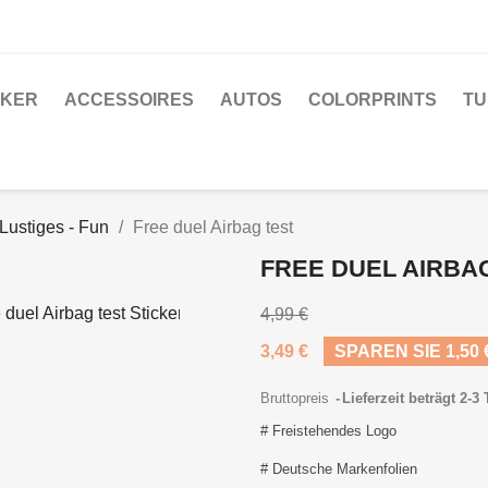
CKER
ACCESSOIRES
AUTOS
COLORPRINTS
TU
Lustiges - Fun
Free duel Airbag test
FREE DUEL AIRBA
4,99 €
3,49 €
SPAREN SIE 1,50 
Bruttopreis
Lieferzeit beträgt 2-3
# Freistehendes Logo
# Deutsche Markenfolien