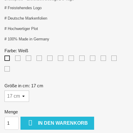
# Freistehendes Logo
# Deutsche Markenfolien
# Hochwertiger Plot
# 100% Made in Germany
Farbe: Weiß
Schwarz
Silver
Gold
Rot
Rosa
Pink
Lavender
Mint
Baby
Blau
Weiß
Blau
Neo
Turquoise
Chrom
Größe in cm: 17 cm
Menge

IN DEN WARENKORB