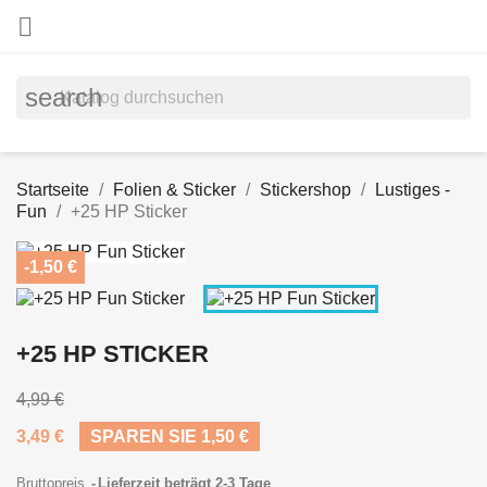

search
Startseite
Folien & Sticker
Stickershop
Lustiges -
Fun
+25 HP Sticker
-1,50 €
+25 HP STICKER
4,99 €
3,49 €
SPAREN SIE 1,50 €
Bruttopreis
Lieferzeit beträgt 2-3 Tage