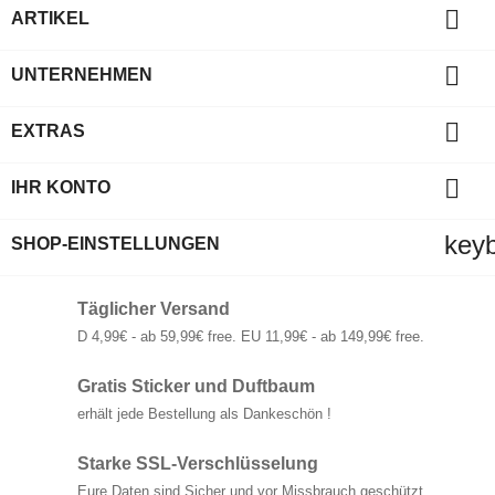

ARTIKEL

UNTERNEHMEN

EXTRAS

IHR KONTO
key
SHOP-EINSTELLUNGEN
Täglicher Versand
D 4,99€ - ab 59,99€ free. EU 11,99€ - ab 149,99€ free.
Gratis Sticker und Duftbaum
erhält jede Bestellung als Dankeschön !
Starke SSL-Verschlüsselung
Eure Daten sind Sicher und vor Missbrauch geschützt