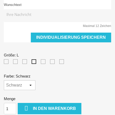
Wunschtext
Maximal 12 Zeichen
INDIVIDUALISIERUNG SPEICHERN
Größe: L
XS
S
M
XL
XXL
3XL
L
Farbe: Schwarz
Menge

IN DEN WARENKORB