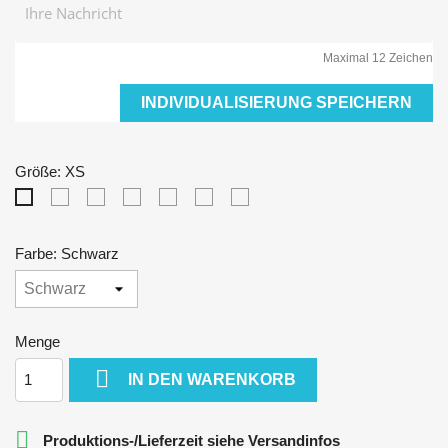
Maximal 12 Zeichen
INDIVIDUALISIERUNG SPEICHERN
Größe: XS
S
M
L
XL
XXL
3XL
XS
Farbe: Schwarz
Menge

IN DEN WARENKORB

Produktions-/Lieferzeit siehe Versandinfos