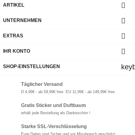

ARTIKEL

UNTERNEHMEN

EXTRAS

IHR KONTO
key
SHOP-EINSTELLUNGEN
Täglicher Versand
D 4,99€ - ab 59,99€ free. EU 11,99€ - ab 149,99€ free.
Gratis Sticker und Duftbaum
erhält jede Bestellung als Dankeschön !
Starke SSL-Verschlüsselung
Eure Daten sind Sicher und vor Missbrauch geschützt