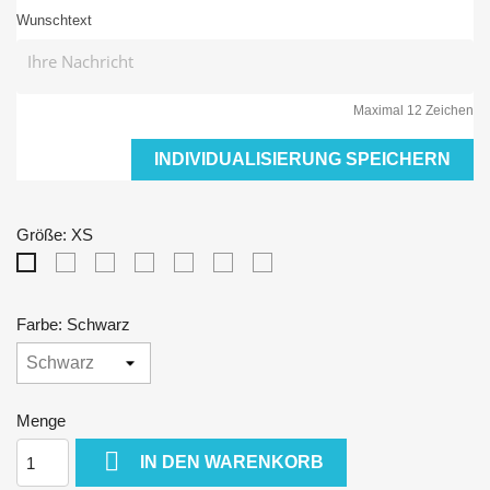
Wunschtext
Maximal 12 Zeichen
INDIVIDUALISIERUNG SPEICHERN
Größe: XS
S
M
L
XL
XXL
3XL
XS
Farbe: Schwarz
Menge

IN DEN WARENKORB