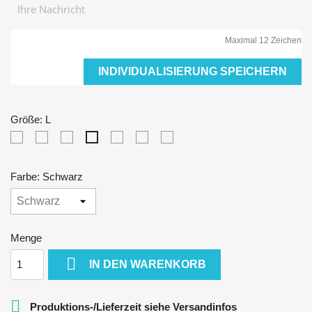
Maximal 12 Zeichen
INDIVIDUALISIERUNG SPEICHERN
Größe: L
XS
S
M
XL
XXL
3XL
L
Farbe: Schwarz
Menge

IN DEN WARENKORB

Produktions-/Lieferzeit siehe Versandinfos