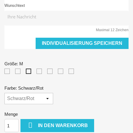
Wunschtext
Maximal 12 Zeichen
INDIVIDUALISIERUNG SPEICHERN
Größe: M
XS
S
L
XL
XXL
3XL
M
Farbe: Schwarz/Rot
Menge

IN DEN WARENKORB