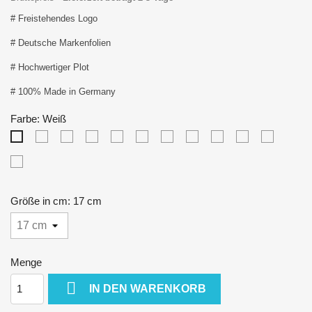
# Freistehendes Logo
# Deutsche Markenfolien
# Hochwertiger Plot
# 100% Made in Germany
Farbe: Weiß
Schwarz
Silver
Gold
Rot
Rosa
Pink
Lavender
Mint
Baby
Blau
Weiß
Blau
Neo
Turquoise
Chrom
Größe in cm: 17 cm
Menge

IN DEN WARENKORB