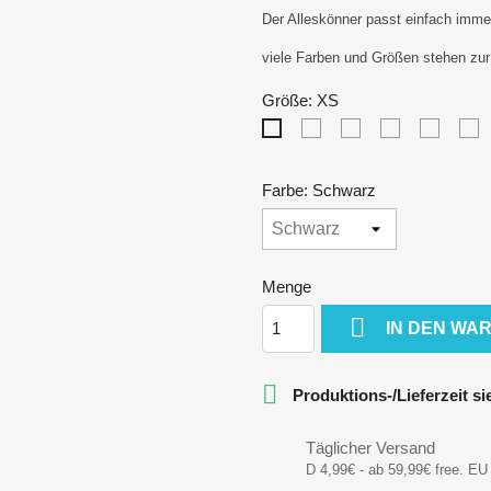
Der Alleskönner passt einfach immer,
viele Farben und Größen stehen zu
Größe: XS
S
M
L
XL
X
XS
Farbe: Schwarz
Menge

IN DEN WA

Produktions-/Lieferzeit s
Täglicher Versand
D 4,99€ - ab 59,99€ free. EU 