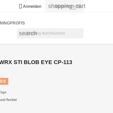
shopping_cart

Warenkorb
(0)
Anmelden
NINGPROFIS
search
RX STI BLOB EYE CP-113
0 €
 Tage
nd flexibel.
.