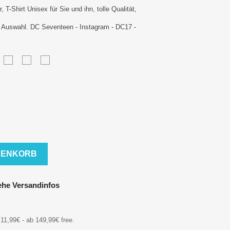
 T-Shirt Unisex für Sie und ihn, tolle Qualität,
r Auswahl. DC Seventeen - Instagram - DC17 -
XL
3XL
4XL
5XL
RENKORB
iehe Versandinfos
11,99€ - ab 149,99€ free.