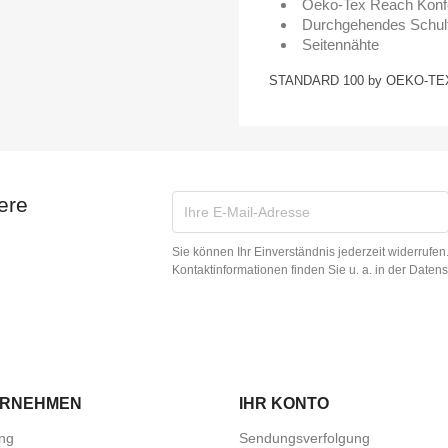
Oeko-Tex Reach Konfo
Durchgehendes Schul
Seitennähte
STANDARD 100 by OEKO-TEX
ere
Sie können Ihr Einverständnis jederzeit widerrufe
Kontaktinformationen finden Sie u. a. in der Daten
ERNEHMEN
IHR KONTO
ung
Sendungsverfolgung