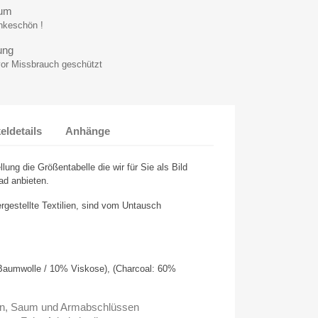
aum
ankeschön !
ung
vor Missbrauch geschützt
keldetails
Anhänge
llung die Größentabelle die wir für Sie als Bild
ad anbieten.
ergestellte Textilien, sind vom Untausch
aumwolle / 10% Viskose), (Charcoal: 60%
en, Saum und Armabschlüssen