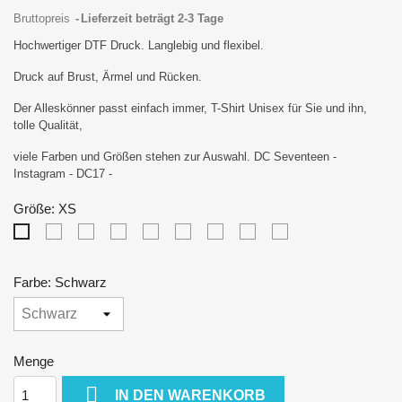
Bruttopreis
Lieferzeit beträgt 2-3 Tage
Hochwertiger DTF Druck. Langlebig und flexibel.
Druck auf Brust, Ärmel und Rücken.
Der Alleskönner passt einfach immer, T-Shirt Unisex für Sie und ihn,
tolle Qualität,
viele Farben und Größen stehen zur Auswahl. DC Seventeen -
Instagram - DC17 -
Größe: XS
S
M
L
XL
XXL
3XL
4XL
5XL
XS
Farbe: Schwarz
Menge

IN DEN WARENKORB