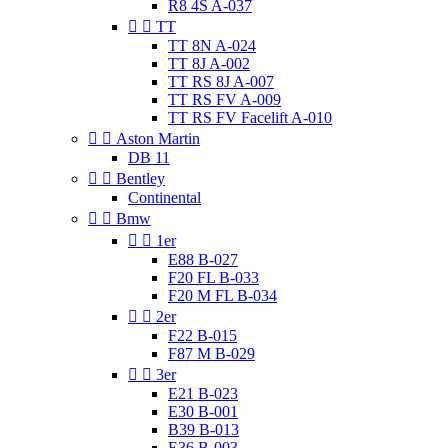
R8 4S A-037


TT
TT 8N A-024
TT 8J A-002
TT RS 8J A-007
TT RS FV A-009
TT RS FV Facelift A-010


Aston Martin
DB 11


Bentley
Continental


Bmw


1er
E88 B-027
F20 FL B-033
F20 M FL B-034


2er
F22 B-015
F87 M B-029


3er
E21 B-023
E30 B-001
B39 B-013
E36 B-003