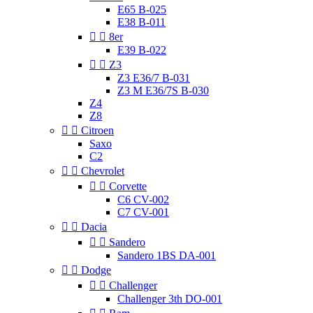
E65 B-025
E38 B-011


8er
E39 B-022


Z3
Z3 E36/7 B-031
Z3 M E36/7S B-030
Z4
Z8


Citroen
Saxo
C2


Chevrolet


Corvette
C6 CV-002
C7 CV-001


Dacia


Sandero
Sandero 1BS DA-001


Dodge


Challenger
Challenger 3th DO-001