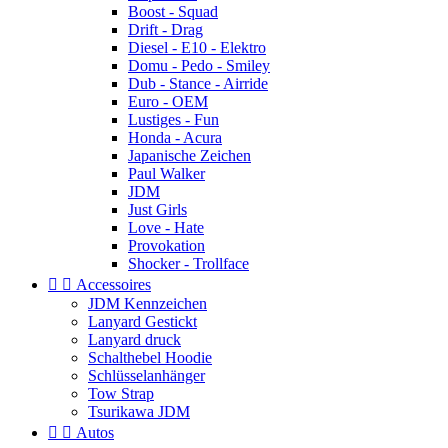
Boost - Squad
Drift - Drag
Diesel - E10 - Elektro
Domu - Pedo - Smiley
Dub - Stance - Airride
Euro - OEM
Lustiges - Fun
Honda - Acura
Japanische Zeichen
Paul Walker
JDM
Just Girls
Love - Hate
Provokation
Shocker - Trollface


Accessoires
JDM Kennzeichen
Lanyard Gestickt
Lanyard druck
Schalthebel Hoodie
Schlüsselanhänger
Tow Strap
Tsurikawa JDM


Autos