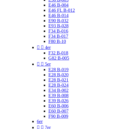
E46 B-004
E46 FL B-012
E46 B-014
E90 B-032
E93 B-028
F34 B-016
F34 B-017
F80 B-10


4er
F32 B-018
G82 B-005


5er
E28 B-019
E28 B-020
E28 B-021
E28 B-024
E34 B-002
E39 B-008
E39 B-026
E60 B-006
E60 B-007
F90 B-009
6er


7er