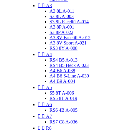


A3
A3 8L A-011
S3 8L A-003
S3 8L Facelift A-014
A3 8P A-001
S3 8P A-022
A3 8V Facelift A-012
A3 8V Sport A-021
RS3 8Y A-008


A4
RS4 B5 A-013
RS4 B5 Heck A-023
A4 B6 A-038
A4 B6 S-Line A-039
A4 B9 A-004


A5
S5 8T A-006
RS5 8T A-019


A6
RS6 4B A-005


A7
RS7 C8 A-036


R8