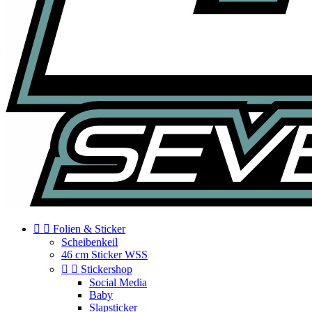


Folien & Sticker
Scheibenkeil
46 cm Sticker WSS


Stickershop
Social Media
Baby
Slapsticker