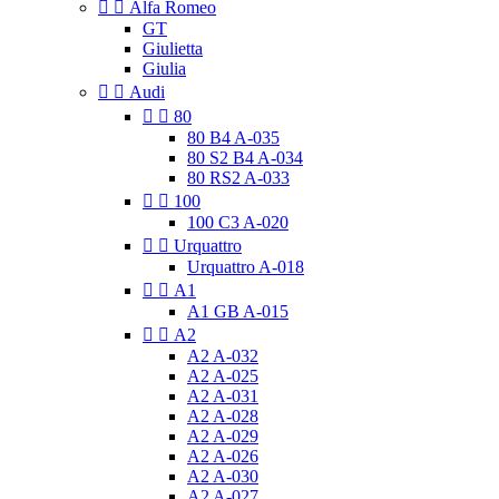


Alfa Romeo
GT
Giulietta
Giulia


Audi


80
80 B4 A-035
80 S2 B4 A-034
80 RS2 A-033


100
100 C3 A-020


Urquattro
Urquattro A-018


A1
A1 GB A-015


A2
A2 A-032
A2 A-025
A2 A-031
A2 A-028
A2 A-029
A2 A-026
A2 A-030
A2 A-027