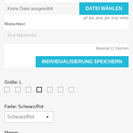
Keine Datei ausgewählt
DATEI WÄHLEN
.gif .jpg .jpeg .jpe .png .webp
Wunschtext
Maximal 12 Zeichen
INDIVIDUALISIERUNG SPEICHERN
Größe: L
XS
S
M
XL
XXL
3XL
L
Farbe: Schwarz/Rot
Menge